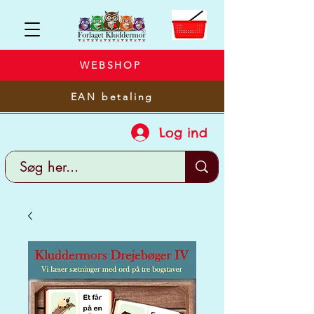
WEBSHOP
EAN betaling
Log ind