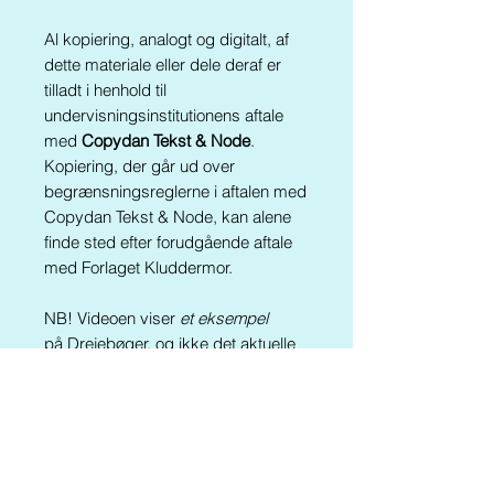
Al kopiering, analogt og digitalt, af
dette materiale eller dele deraf er
tilladt i henhold til
undervisningsinstitutionens aftale
med
Copydan Tekst & Node
.
Kopiering, der går ud over
begrænsningsreglerne i aftalen med
Copydan Tekst & Node, kan alene
finde sted efter forudgående aftale
med Forlaget Kluddermor.
NB! Videoen viser
et eksempel
på Drejebøger, og ikke det aktuelle
materiale.
Materialet findes også i følgende
pakker:
Kluddermors Drejebøger