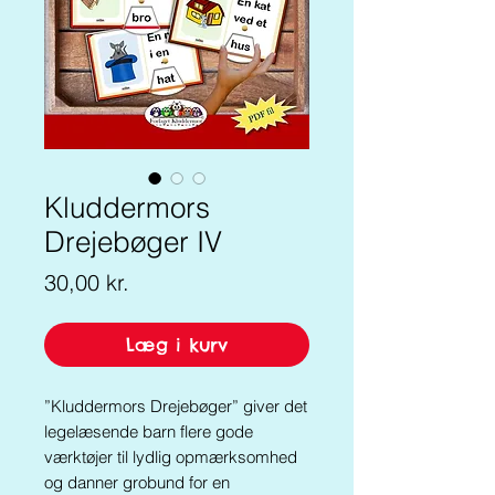
Kluddermors
Drejebøger IV
Pris
30,00 kr.
Læg i kurv
”Kluddermors Drejebøger” giver det
legelæsende barn flere gode
værktøjer til lydlig opmærksomhed
og danner grobund for en