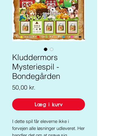
Kluddermors
Mysteriespil -
Bondegården
Pris
50,00 kr.
Læg i kurv
I dette spil får eleverne ikke i
forvejen alle løsninger udleveret. Her
handler det om at prøve sig