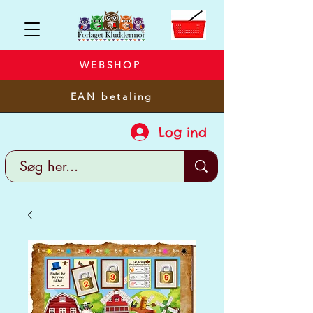
WEBSHOP
EAN betaling
Log ind