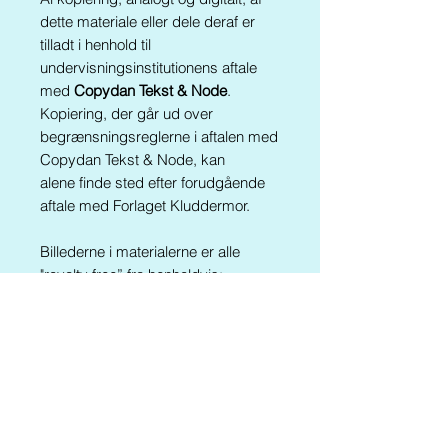
dette materiale eller dele deraf er
tilladt i henhold til
undervisningsinstitutionens aftale
med
Copydan Tekst & Node
.
Kopiering, der går ud over
begrænsningsreglerne i aftalen med
Copydan Tekst & Node, kan
alene finde sted efter forudgående
aftale med Forlaget Kluddermor.
Billederne i materialerne er alle
"royalty free” fra henholdvis:
openclipart.org, shutterstock.com,
pixabay.com og freepik.com
Materialet findes også i følgende
pakker:
Kluddermors Spilpakke
Kluddermors Sprogpakke