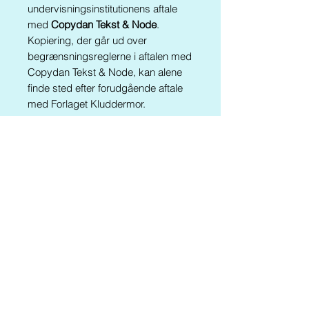
undervisningsinstitutionens aftale
med
Copydan Tekst & Node
.
Kopiering, der går ud over
begrænsningsreglerne i aftalen med
Copydan Tekst & Node, kan alene
finde sted efter forudgående aftale
med Forlaget Kluddermor.
Materialet findes også i følgende
pakker:
Kluddermors L
æsepakke II
Kluddermors Læseværksted X
II
Kluddermors
Klemmeopgaver
Kluddermors Sætningsklemmer
Er du årsabonnent, så gå til fri
download HER
(se trin 26)