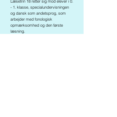
Læsetrin 18 retter sig mod elever i 0.
- 1. klasse, specialundervisningen
og dansk som andetsprog, som
arbejder med fonologisk
opmærksomhed og den første
læsning.
Materialerne til dette læsetrin findes
enkeltvis i shoppen samt i
Kluddermors Læseværksted VII
Find alle materialer til trin 18 HER
Er du årsabonnent går du til fri
download HER (se trin 18)
Tilbage til SHOPPEN