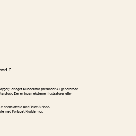
and I
ng Kryger/Forlaget Kluddermor (herunder AI-genererede
erstock. Der er ingen eksterne illustratorer eller
itutionens aftale med Tekst & Node.
tale med Forlaget Kluddermor.