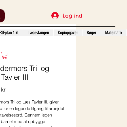
Log ind
SEplan 1.kl.
Læseslangen
Kopiopgaver
Bøger
Matematik
dermors Tril og
Tavler III
Pris
kr.
ors Tril og Læs Tavler III, giver
 for en legende tilgang til arbejdet
stavelsesord
. Gennem legen
 barnet med at opbygge