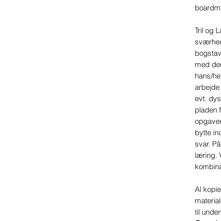
boardm
Tril og 
sværhed
bogstave
med den 
hans/he
arbejde 
evt. dys
pladen f
opgavern
bytte i
svar. P
læring.
kombina
Al kopie
materiale
til unde