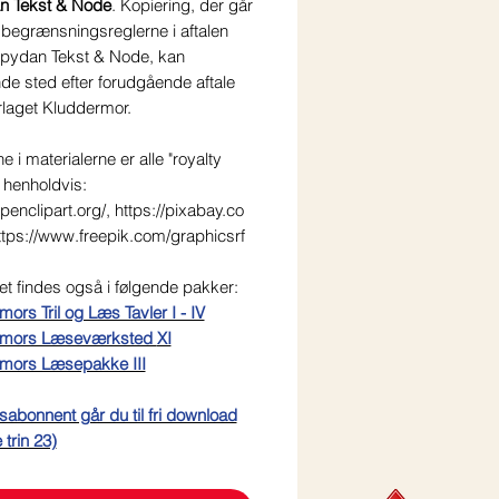
n Tekst & Node
. Kopiering, der går
 begrænsningsreglerne i aftalen
ydan Tekst & Node, kan
nde sted efter forudgående aftale
laget Kluddermor.
ne i materialerne er alle "royalty
a henholdvis:
openclipart.org/, https://pixabay.co
ttps://www.freepik.com/graphicsrf
et findes også i følgende pakker:
ors Tril og Læs Tavler I - IV
rmors Læseværksted
XI
mors Læsepakke III
sabonnent går du til fri download
 trin 23)