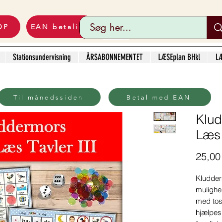
OP
EAN betaling
Stationsundervisning
ÅRSABONNEMENTET
LÆSEplan BHkl
LÆ
Til månedssiden
Betal med EAN
Klud
Læs 
25,00 
Kludderm
mulighed
med
to
hjælpes