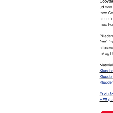
Copyda
ud over
med Cop
alene fi
med For
Billeder
free” fr
https://
m/ og h
Material
Kludderm
Kludde
Kludder
Er du år
HER
(se