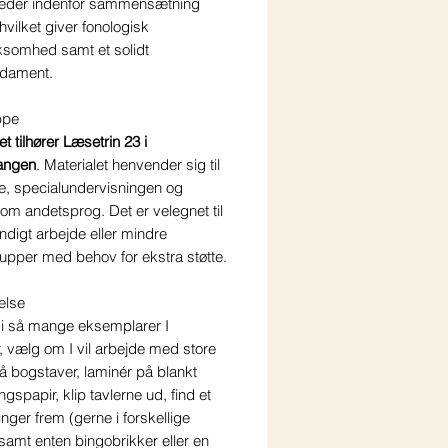
eder indenfor sammensætning
 hvilket giver fonologisk
omhed samt et solidt
dament.
ppe
et tilhører Læsetrin 23 i
angen
.
Materialet henvender sig til
se, specialundervisningen og
om andetsprog. Det er velegnet til
digt arbejde eller mindre
upper med behov for ekstra støtte.
else
d i så mange eksemplarer I
, vælg om I vil arbejde med store
å bogstaver, laminér på blankt
ngspapir, klip tavlerne ud, find et
inger frem (gerne i forskellige
 samt enten bingobrikker eller en