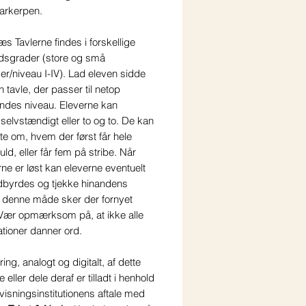
arkerpen.
Læs Tavlerne findes i forskellige
sgrader (store og små
r/niveau I-IV). Lad eleven sidde
tavle, der passer til netop
ndes niveau. Eleverne kan
selvstændigt eller to og to. De kan
te om, hvem der først får hele
uld, eller får fem på stribe. Når
e er løst kan eleverne eventuelt
ndbyrdes og tjekke hinandens
å denne måde sker der fornyet
 Vær opmærksom på, at ikke alle
tioner danner ord.
ring, analogt og digitalt, af dette
 eller dele deraf er tilladt i henhold
rvisningsinstitutionens aftale med