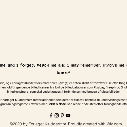
l me and I forget, teach me and I may remember, involve me 
learn.”
de, og i Forlaget Kluddermors materialer i øvrigt, er enten skabt af forfatter Liselotte Ri
 henhold til gældende billedlicenser fra lovlige billeddatabaser som Pixabay, Freepik og Shutt
billedkunstnere, som skal vederlægges, i forbindelse med brugen af disse billeder.
 af Forlaget Kluddermors materialer eller dele deraf er tilladt i henhold til undervisningsinst
begrænsningsreglerne i aftalen med
Tekst & Node
, kan alene finde sted efter forudgående af
©2020 by Forlaget Kluddermor. Proudly created with Wix.com