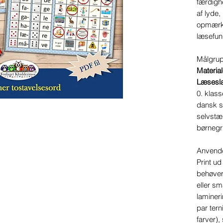
færdigh
af lyde,
opmærks
læsefun
Målgru
Material
Læsesl
0. klas
dansk s
selvstæn
børnegr
Anvend
Print u
behøver
eller sm
lamineri
par tern
farver),