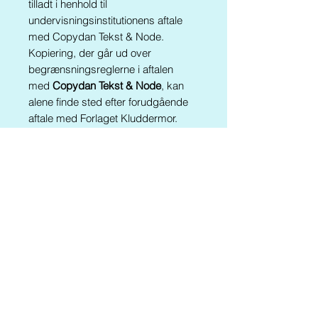
tilladt i henhold til
undervisningsinstitutionens aftale
med Copydan Tekst & Node.
Kopiering, der går ud over
begrænsningsreglerne i aftalen
med
Copydan Tekst & Node
, kan
alene finde sted efter forudgående
aftale med Forlaget Kluddermor.
Kluddermors Pusleord -
sammensatte ord findes også i
følgende pakker:
Alle
Kluddermors P
usleord
Kluddermors Førskolepakke
Kluddermors Læseværksteder I
V
Er du årsabonnent går du til fri
download HER
(se trin 7)