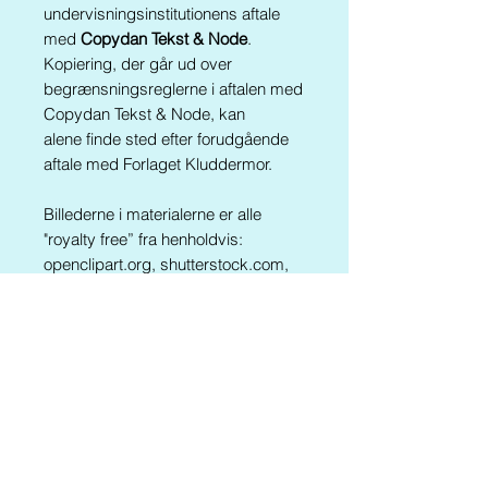
undervisningsinstitutionens aftale
med
Copydan Tekst & Node
.
Kopiering, der går ud over
begrænsningsreglerne i aftalen med
Copydan Tekst & Node, kan
alene finde sted efter forudgående
aftale med Forlaget Kluddermor.
Billederne i materialerne er alle
"royalty free” fra henholdvis:
openclipart.org, shutterstock.com,
pixabay.com og freepik.com
Materialet findes også i følgende
pakker:
Kluddermors 120 Ordklemmer I-
III
Kluddermors Læsepakke III
Kluddermors Læseværksted XII