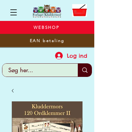
WEBSHOP
EAN betaling
Log ind