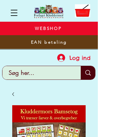
WEBSHOP
EAN betaling
Log ind