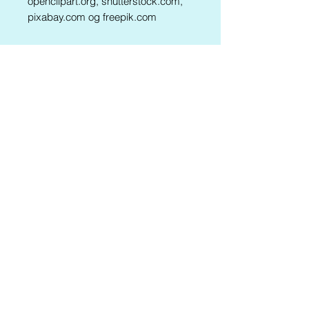
openclipart.org, shutterstock.com,
pixabay.com og freepik.com
Al kopiering, analogt og digitalt, af
dette materiale eller dele deraf er
tilladt i henhold til
undervisningsinstitutionens aftale
med Copydan Tekst & Node.
Kopiering, der går ud over
begrænsningsreglerne i aftalen med
Copydan Tekst & Node
, kan
alene finde sted efter forudgående
aftale med Forlaget Kluddermor.
Kluddermors Bamsetog findes også
i
Kluddermors Sprogpakke
Er du årsabonnent går du til fri
download HER
(se trin 1)