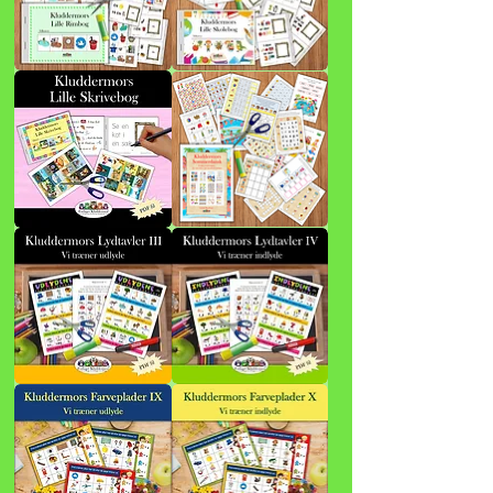
Kluddermors
Kluddermors
Lille
Lille
Rimbog
Skolebog
Kluddermors
Kluddermors
Lille
Sommerdansk
Skrivebog
Kluddermors
Kluddermors
Lydtavler
Lydtavler
III
IV