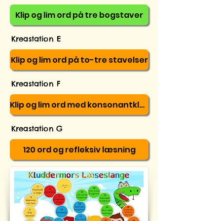
Klip og lim ord på tre bogstaver
Kreastation E
Klip og lim ord på to-tre stavelser
Kreastation F
Klip og lim ord med konsonantklynger
Kreastation
G
120 ord og refleksiv læsning