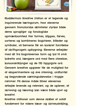
Kluddermors Kreative Station er et legende og
inspirerende læringsrum, hvor eleverne
gennem finmotoriske aktiviteter styrker både
deres sproglige- og fonologiske
opmærksomhed. Her formes, klippes, farves,
sorteres og kombineres bogstaver, billeder og
symboler, så børnene får en konkret forståelse
af skriftsprogets opbygning. Eleverne arbejder
med alt fra bogstavernes form og lyd til små
lydrette ord, længere ord med flere stavelser,
konsonantklynger og de 120 hyppigste ord.
Gennem kreative opgaver får de mulighed for
at eksperimentere og øve stavning, ordforråd
og begyndende sætningsdannelse i trygge
rammer. På denne måde bliver elevernes
arbejde levende og relevant, og de oplever, at
skrivning og læsning kan være både sjovt og
kreativt.
Kreative stationer som denne skaber et solidt
fundament for videre læse- og skriveudvikling,