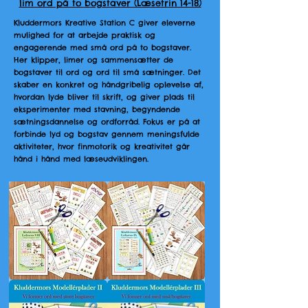
lim ord på to bogstaver (Læsetrin 14-18)
Kluddermors Kreative Station C giver eleverne
mulighed for at arbejde praktisk og
engagerende med små ord på to bogstaver.
Her klipper, limer og sammensætter de
bogstaver til ord og ord til små sætninger. Det
skaber en konkret og håndgribelig oplevelse af,
hvordan lyde bliver til skrift, og giver plads til
eksperimenter med stavning, begyndende
sætningsdannelse og ordforråd. Fokus er på at
forbinde lyd og bogstav gennem meningsfulde
aktiviteter, hvor finmotorik og kreativitet går
hånd i hånd med læseudviklingen.
Kluddermors
Kluddermors
Lydkursus
Lydkursus
VIII
IX