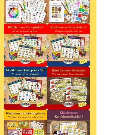
Kluddermors
Kluddermors
Sprogmappe
Kommunikationsbog
III
Kluddermors
Kluddermors
Farveplader
Farveplader
I
V
Kluddermors
Kluddermors
Farveplader
Bamsetog
VIII