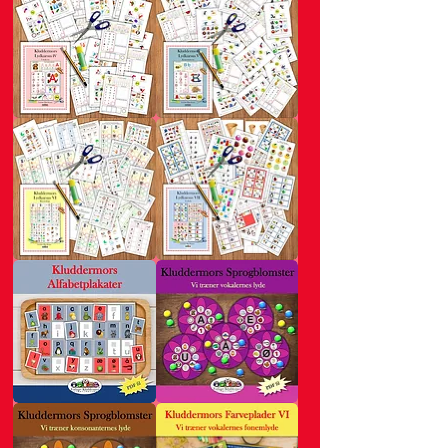
Kluddermors
Kluddermors
Lydkursus
Lydkursus
IV
V
Kluddermors
Kluddermors
Lydkursus
Lydkursus
VI
VII
Kluddermors
Kluddermors
Alfabetplakater
Sprogblomster
-
vokalerne