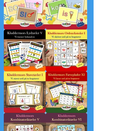
Kluddermors
Kluddermors
Modellérplader
Modellérplader
II
III
Kluddermors
Kluddermors
Lydtavler
Ordværksteder
V
I
Kluddermors
Kluddermors
Stavetavler
Farveplader
I
XI