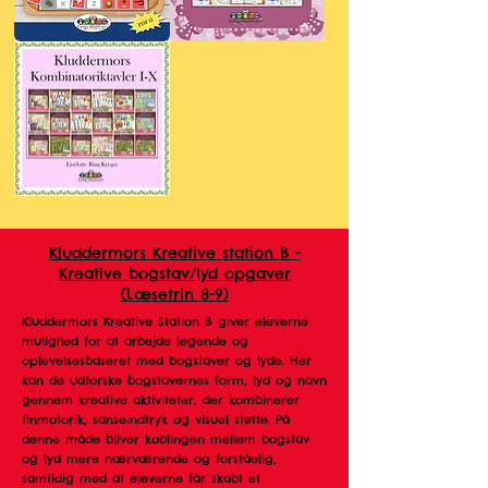
Kluddermors
Kluddermors
Alfabetplakater
tre
Sprogmapper
Alle
Kluddermors
Kombinatoriktavler
Kluddermors Kreative station B -
Kreative bogstav/lyd opgaver
(Læsetrin 8-9)
Kluddermors Kreative Station B giver eleverne
mulighed for at arbejde legende og
oplevelsesbaseret med bogstaver og lyde. Her
kan de udforske bogstavernes form, lyd og navn
gennem kreative aktiviteter, der kombinerer
finmotorik, sanseindtryk og visuel støtte. På
denne måde bliver koblingen mellem bogstav
og lyd mere nærværende og forståelig,
samtidig med at eleverne får skabt et