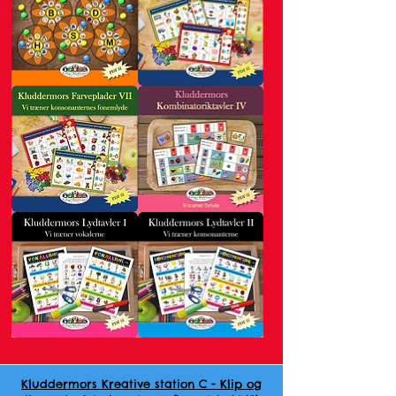
Kluddermors
Kluddermors
Sprogblomster
Farveplader
-
VI
konsonanterne
Kluddermors
Kluddermors
Farveplader
Kombinatoriktavler
VII
IV
Kluddermors
Kluddermors
Lydtavler
Lydtavler
I
II
Kluddermors Kreative station C - Klip og