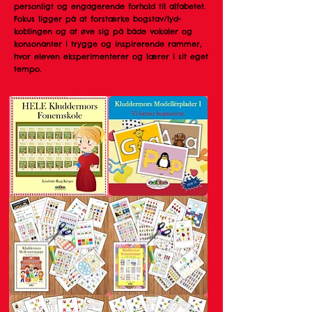
personligt og engagerende forhold til alfabetet.
Fokus ligger på at forstærke bogstav/lyd-
koblingen og at øve sig på både vokaler og
konsonanter i trygge og inspirerende rammer,
hvor eleven eksperimenterer og lærer i sit eget
tempo.
HELE
Kluddermors
Kluddermors
Modellérplader
Fonemskole
I
Kluddermors
Kluddermors
Skolestartsmappe
Sommermappe