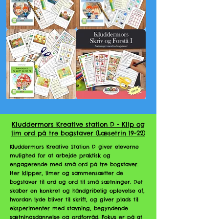
Opgavehæftet
Opgavehæftet
til
til
Ib
Ib
og
og
Pi
Pi
i
på
en
is
by
Opgavehæftet
Kluddermors
til
Skriv
Ib
og
og
forstå
Pi
Kluddermors Kreative station D - Klip og
I
så
lim ord på tre bogstaver (Læsetrin 19-22)
en
fe
Kluddermors Kreative Station D giver eleverne
mulighed for at arbejde praktisk og
engagerende med små ord på tre bogstaver.
Her klipper, limer og sammensætter de
bogstaver til ord og ord til små sætninger. Det
skaber en konkret og håndgribelig oplevelse af,
hvordan lyde bliver til skrift, og giver plads til
eksperimenter med stavning, begyndende
sætningsdannelse og ordforråd. Fokus er på at