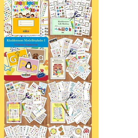
Fonemfabrikken
Kluddermors
1
Lille
Rimbog
Kluddermors
Kluddermors
Modellérplader
Skolestartsmappe
I
Kluddermors
Kluddermors
Sommermappe
Lydkursus
I