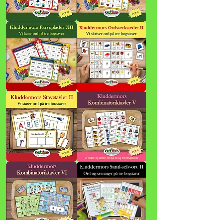
Kluddermors
Kluddermors
Farveplader
Farveplader
IX
X
Kluddermors
Kluddermors
Farveplader
Ordværksteder
XII
II
Kluddermors
Kluddermors
Stavetavler
Kombinatoriktavler
II
V