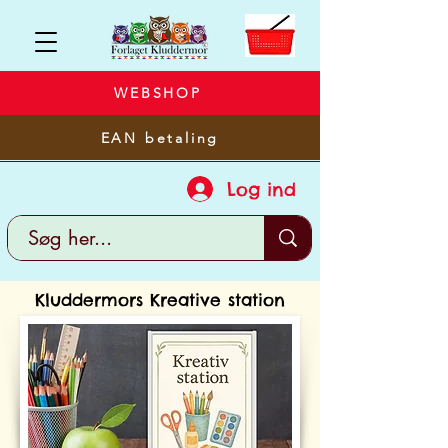
WEBSHOP
EAN betaling
Log ind
Kluddermors Kreative station