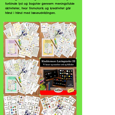
forbinde lyd og bogstav gennem meningsfulde
aktiviteter, hvor finmotorik og kreativitet går
hånd i hånd med læseudviklingen.
Kluddermors
Kluddermors
Lydkursus
Lydkursus
X
XI
Kluddermors
Kluddermors
Lydkursus
Læringstavler
XII
III