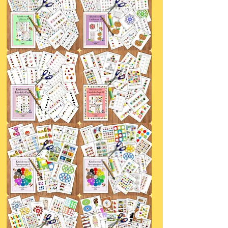
Kluddermors
Kluddermors
Lydkursus
Lydkursus
II
III
Kluddermors
Kluddermors
Lim-
Lim-
Saks-
Saks-
Papir
Papir
I
II
Kluddermors
Kluddermors
Sprogmappe
Sprogmappe
I
II