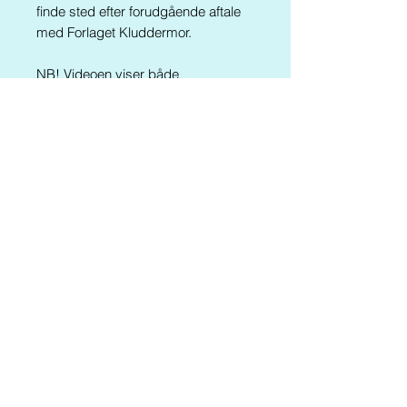
finde sted efter forudgående aftale
med Forlaget Kluddermor.
NB! Videoen viser både
Evighedstavler I og II - ikke kun det
aktuelle materiale
Materialet findes også
i
Kluddermors Læseværksted
VI
Er du årsabonnent går du til fri
download HER
(se trin 14)
Tilbage til SHOPPEN
Til månedssiden