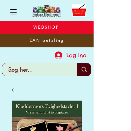
WEBSHOP
EAN betaling
Log ind