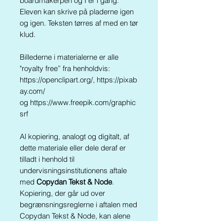
boardmakerpen og I er i gang.
Eleven kan skrive på pladerne igen
og igen. Teksten tørres af med en tør
klud.
Billederne i materialerne er alle
"royalty free” fra henholdvis:
https://openclipart.org/, https://pixab
ay.com/
og https://www.freepik.com/graphic
srf
Al kopiering, analogt og digitalt, af
dette materiale eller dele deraf er
tilladt i henhold til
undervisningsinstitutionens aftale
med
Copydan Tekst & Node
.
Kopiering, der går ud over
begrænsningsreglerne i aftalen med
Copydan Tekst & Node, kan alene