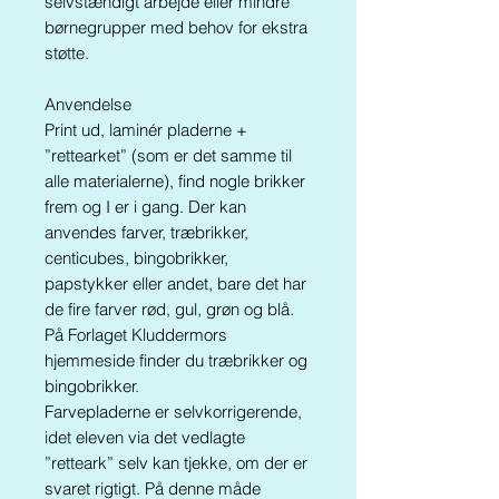
selvstændigt arbejde eller mindre
børnegrupper med behov for ekstra
støtte.
Anvendelse
Print ud, laminér pladerne +
”rettearket” (som er det samme til
alle materialerne), find nogle brikker
frem og I er i gang. Der kan
anvendes farver, træbrikker,
centicubes, bingobrikker,
papstykker eller andet, bare det har
de fire farver rød, gul, grøn og blå.
På Forlaget Kluddermors
hjemmeside finder du træbrikker og
bingobrikker.
Farvepladerne er selvkorrigerende,
idet eleven via det vedlagte
”retteark” selv kan tjekke, om der er
svaret rigtigt. På denne måde