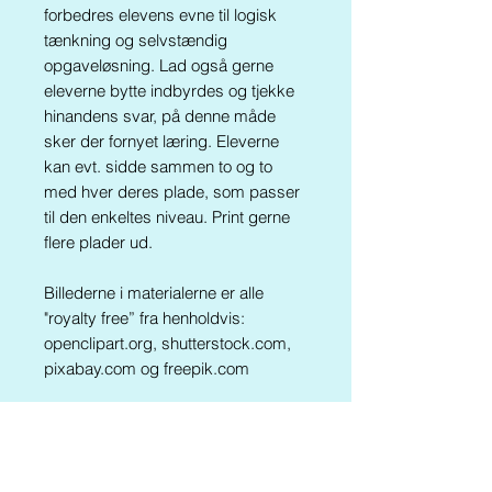
forbedres elevens evne til logisk
tænkning og selvstændig
opgaveløsning. Lad også gerne
eleverne bytte indbyrdes og tjekke
hinandens svar, på denne måde
sker der fornyet læring.
Eleverne
kan evt. sidde sammen to og to
med hver deres plade, som passer
til den enkeltes niveau. Print gerne
flere plader ud.
Billederne i materialerne er alle
"royalty free” fra henholdvis:
openclipart.org, shutterstock.com,
pixabay.com og freepik.com
Al kopiering, analogt og digitalt, af
dette materiale eller dele deraf er
tilladt i henhold til