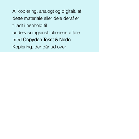
Al kopiering, analogt og digitalt, af
dette materiale eller dele deraf er
tilladt i henhold til
undervisningsinstitutionens aftale
med
Copydan Tekst & Node
.
Kopiering, der går ud over
begrænsningsreglerne i aftalen med
Copydan Tekst & Node, kan alene
finde sted efter forudgående aftale
med Forlaget Kluddermor.
Materialet findes også
i
Kluddermors IQværksted
Er du årsabonnent går du til fri
download HER