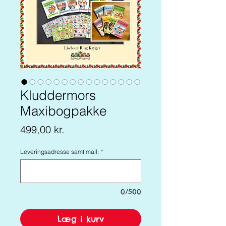
Kluddermors
Maxibogpakke
Pris
499,00 kr.
Leveringsadresse samt mail:
*
0/500
Læg i kurv