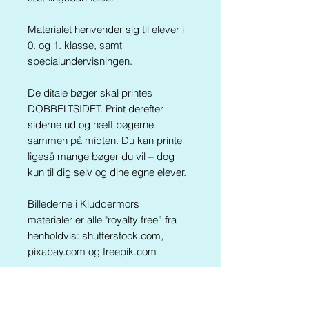
Materialet henvender sig til elever i
0. og 1. klasse, samt
specialundervisningen.
De ditale bøger skal printes
DOBBELTSIDET. Print derefter
siderne ud og hæft bøgerne
sammen på midten. Du kan printe
ligeså mange bøger du vil – dog
kun til dig selv og dine egne elever.
Billederne i Kluddermors
materialer er alle "royalty free” fra
henholdvis: shutterstock.com,
pixabay.com og freepik.com
Al kopiering, analogt og digitalt, af
dette materiale eller dele deraf er