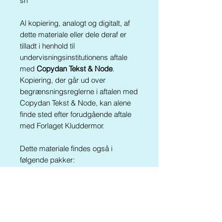
srf
Al kopiering, analogt og digitalt, af
dette materiale eller dele deraf er
tilladt i henhold til
undervisningsinstitutionens aftale
med
Copydan Tekst & Node
.
Kopiering, der går ud over
begrænsningsreglerne i aftalen med
Copydan Tekst & Node, kan alene
finde sted efter forudgående aftale
med Forlaget Kluddermor.
Dette materiale findes også i
følgende pakker:
Kluddermors Formværksted
Kluddermors Førskolepakke
Er du årsabonnent går du til fri
download HER