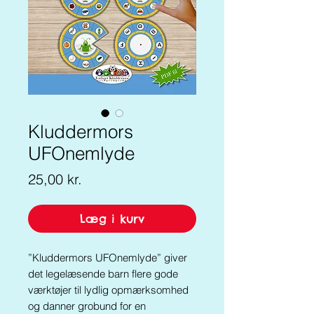
Kluddermors
UFOnemlyde
Pris
25,00 kr.
Læg i kurv
”Kluddermors UFOnemlyde” giver
det legelæsende barn flere gode
værktøjer til lydlig opmærksomhed
og danner grobund for en