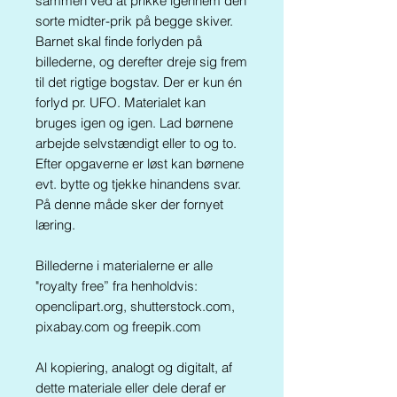
sammen ved at prikke igennem den
sorte midter-prik på begge skiver.
Barnet skal finde forlyden på
billederne, og derefter dreje sig frem
til det rigtige bogstav. Der er kun én
forlyd pr. UFO. Materialet kan
bruges igen og igen. Lad børnene
arbejde selvstændigt eller to og to.
Efter opgaverne er løst kan børnene
evt. bytte og tjekke hinandens svar.
På denne måde sker der fornyet
læring.
Billederne i materialerne er alle
"royalty free” fra henholdvis:
openclipart.org, shutterstock.com,
pixabay.com og freepik.com
Al kopiering, analogt og digitalt, af
dette materiale eller dele deraf er