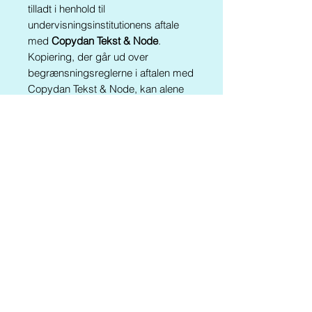
tilladt i henhold til
undervisningsinstitutionens aftale
med
Copydan Tekst & Node
.
Kopiering, der går ud over
begrænsningsreglerne i aftalen med
Copydan Tekst & Node, kan alene
finde sted efter forudgående aftale
med Forlaget Kluddermor.
Materialet findes
også
Kluddermors
Indskolingspakk
e
Er du årsabonnent går du til fri
download HER
(se trin 7)
Tilbage til SHOPPEN