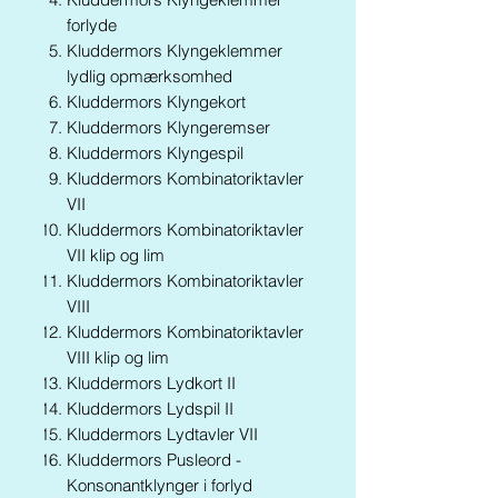
forlyde
Kluddermors Klyngeklemmer
lydlig opmærksomhed
Kluddermors Klyngekort
Kluddermors Klyngeremser
Kluddermors Klyngespil
Kluddermors Kombinatoriktavler
VII
Kluddermors Kombinatoriktavler
VII klip og lim
Kluddermors Kombinatoriktavler
VIII
Kluddermors Kombinatoriktavler
VIII klip og lim
Kluddermors Lydkort II
Kluddermors Lydspil II
Kluddermors Lydtavler VII
Kluddermors Pusleord -
Konsonantklynger i forlyd