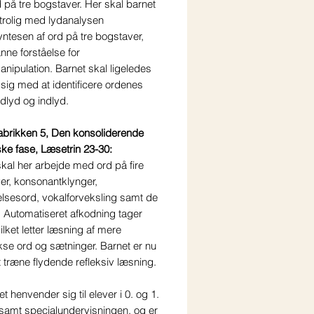
 på tre bogstaver. Her skal barnet
rtrolig med lydanalysen
ntesen af ord på tre bogstaver,
ne forståelse for
nipulation. Barnet skal ligeledes
sig med at identificere ordenes
udlyd og indlyd.
brikken 5, Den konsoliderende
ske fase, Læsetrin 23-30:
kal her arbejde med ord på fire
er, konsonantklynger,
elsesord, vokalforveksling samt de
. Automatiseret afkodning tager
ilket letter læsning af mere
se ord og sætninger. Barnet er nu
 at træne flydende refleksiv læsning.
et henvender sig til elever i 0. og 1.
 samt specialundervisningen, og er