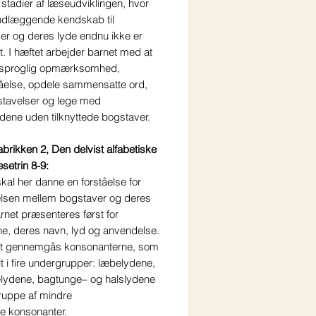
e stadier af læseudviklingen, hvor
ndlæggende kendskab til
er og deres lyde endnu ikke er
t. I hæftet arbejder barnet med at
 sproglig opmærksomhed,
tåelse, opdele sammensatte ord,
stavelser og lege med
dene uden tilknyttede bogstaver.
brikken 2, Den delvist alfabetiske
setrin 8-9:
kal her danne en forståelse for
elsen mellem bogstaver og deres
rnet præsenteres først for
ne, deres navn, lyd og anvendelse.
t gennemgås konsonanterne, som
t i fire undergrupper: læbelydene,
elydene, bagtunge– og halslydene
ruppe af mindre
e konsonanter.