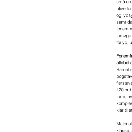
små ord
blive fo
og lydsy
samt dan
fonemma
forsøge 
forlyd, 
Fonemfa
alfabeti
Barnet s
bogstav
flerstav
120 ord
form, hv
komplek
klar til
Material
klasse,