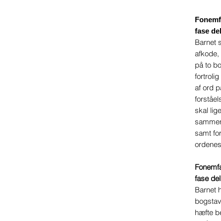
Fonemfa
fase de
Barnet s
afkode,
på to bo
fortrol
af ord 
forståel
skal lig
sammens
samt for
ordenes
Fonemfab
fase del
Barnet 
bogstav-
hæfte b