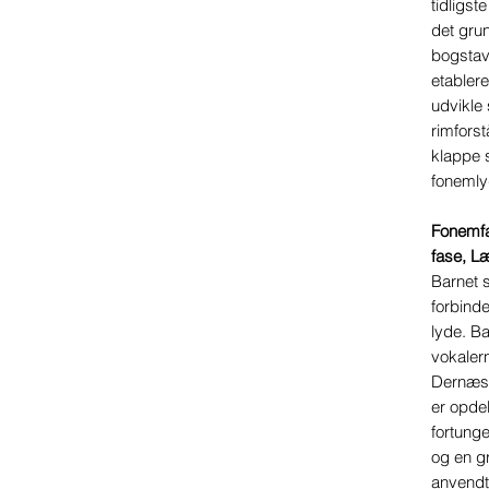
tidligst
det gru
bogstav
etablere
udvikle
rimfors
klappe 
fonemly
Fonemfa
fase, Læ
Barnet s
forbind
lyde. Ba
vokaler
Dernæs
er opdel
fortung
og en g
anvendt