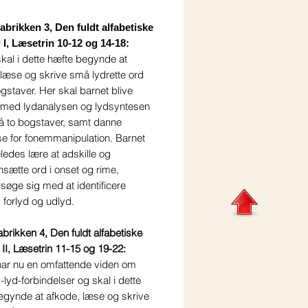
brikken 3, Den fuldt alfabetiske
l I, Læsetrin 10-12 og 14-18:
kal i dette hæfte begynde at
 læse og skrive små lydrette ord
gstaver. Her skal barnet blive
ig med lydanalysen og lydsyntesen
på to bogstaver, samt danne
se for fonemmanipulation. Barnet
eledes lære at adskille og
ætte ord i onset og rime,
søge sig med at identificere
 forlyd og udlyd.
rikken 4, Den fuldt alfabetiske
 II, Læsetrin 11-15 og 19-22:
har nu en omfattende viden om
lyd-forbindelser og skal i dette
egynde at afkode, læse og skrive