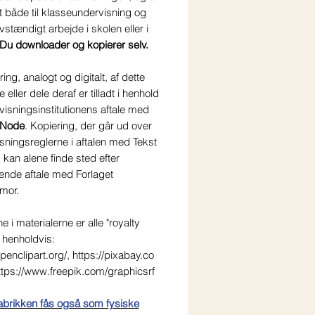
t både til klasseundervisning og
stændigt arbejde i skolen eller i
Du downloader og kopierer selv.
ring, analogt og digitalt, af dette
 eller dele deraf er tilladt i henhold
rvisningsinstitutionens aftale med
 Node
. Kopiering, der går ud over
ningsreglerne i aftalen med Tekst
kan alene finde sted efter
ende aftale med Forlaget
mor.
ne i materialerne er alle "royalty
a henholdvis:
openclipart.org/, https://pixabay.co
ttps://www.freepik.com/graphicsrf
brikken fås også som fysiske