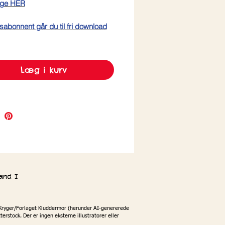
lige HER
sabonnent går du til fri download
Læg i kurv
and I
ng Kryger/Forlaget Kluddermor (herunder AI-genererede
erstock. Der er ingen eksterne illustratorer eller