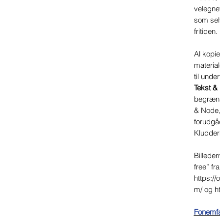
velegne
som selv
fritiden.
Al kopie
materiale
til unde
Tekst &
begræns
& Node, 
forudgå
Kludder
Billeder
free” fr
https://
m/ og h
Fonemfa