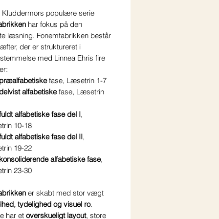
t Kluddermors populære serie
brikken
har fokus på den
ste læsning.
Fonemfabrikken består
æfter, der er struktureret i
sstemmelse med
Linnea Ehris fire
er
:
præalfabetiske
fase, Læsetrin 1-7
delvist alfabetiske
fase, Læsetrin
fuldt alfabetiske fase del I
,
trin 10-18
fuldt alfabetiske fase del II
,
trin 19-22
konsoliderende alfabetiske fase
,
trin 23-30
brikken
er skabt med stor vægt
lhed, tydelighed og visuel ro
.
e har et
overskueligt layout
, store