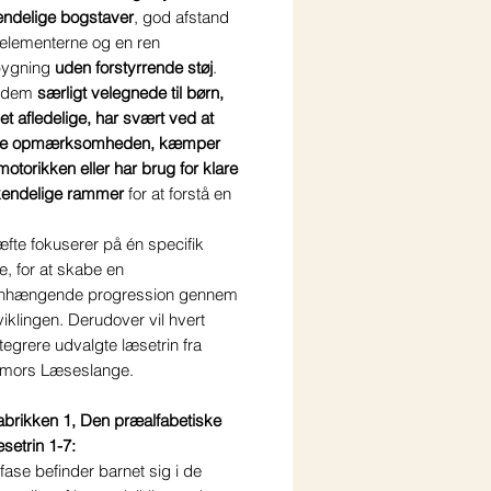
endelige bogstaver
, god afstand
elementerne og en ren
bygning
uden forstyrrende støj
.
r dem
særligt velegnede til børn,
et afledelige, har svært ved at
lde opmærksomheden, kæmper
otorikken eller har brug for klare
endelige rammer
for at forstå en
.
fte fokuserer på én specifik
, for at skabe en
hængende progression gennem
klingen. Derudover vil hvert
ntegrere udvalgte
læsetrin fra
rmors Læseslange
.
brikken 1, Den præalfabetiske
setrin 1-7:
fase befinder barnet sig i de