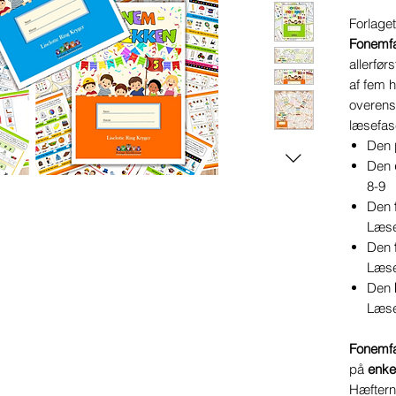
Forlage
Fonemfa
allerfør
af fem h
overen
læsefas
Den
Den
8-9
Den
Læse
Den
Læse
Den
Læse
Fonemfa
på
enke
Hæftern