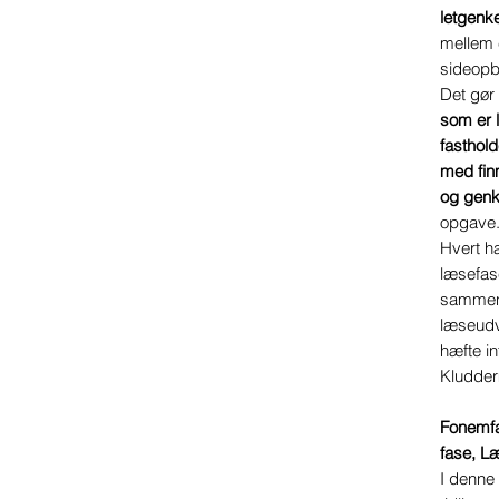
letgenk
mellem 
sideop
Det gø
som er l
fastho
med finm
og genk
opgave
Hvert hæ
læsefase
sammen
læseudvi
hæfte i
Kludde
Fonemfa
fase, Læ
I denne 