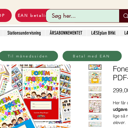
OP
EAN betaling
Stationsundervisning
ÅRSABONNEMENTET
LÆSEplan BHkl
LÆ
Til månedssiden
Betal med EAN
Fone
PDF
299,00
Her får
udgave
lige så 
elever
.