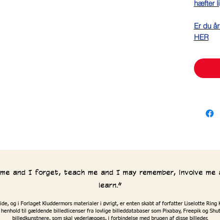
hæfter 
Er du år
HER
l me and I forget, teach me and I may remember, involve me 
learn.”
de, og i Forlaget Kluddermors materialer i øvrigt, er enten skabt af forfatter Liselotte Ri
 henhold til gældende billedlicenser fra lovlige billeddatabaser som Pixabay, Freepik og Shutt
billedkunstnere, som skal vederlægges, i forbindelse med brugen af disse billeder.