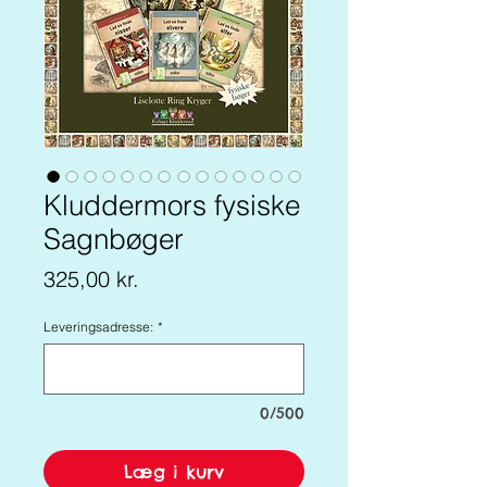
Kluddermors fysiske
Sagnbøger
Pris
325,00 kr.
Leveringsadresse:
*
0/500
Læg i kurv