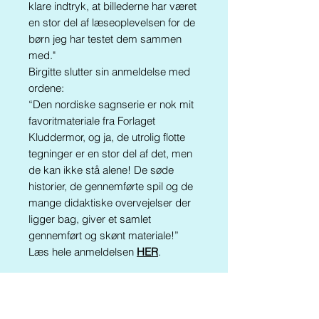
klare indtryk, at billederne har været
en stor del af læseoplevelsen for de
børn jeg har testet dem sammen
med."
Birgitte slutter sin anmeldelse med
ordene:
“Den nordiske sagnserie er nok mit
favoritmateriale fra Forlaget
Kluddermor, og ja, de utrolig flotte
tegninger er en stor del af det, men
de kan ikke stå alene! De søde
historier, de gennemførte spil og de
mange didaktiske overvejelser der
ligger bag, giver et samlet
gennemført og skønt materiale!”
Læs hele anmeldelsen
HER
.
Al kopiering, analogt og digitalt, af
dette materiale eller dele deraf er
tilladt i henhold til