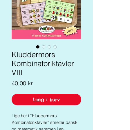
Kluddermors
Kombinatoriktavler
VIII
Pris
40,00 kr.
Læg i kurv
Lige her i “Kluddermors
Kombinatoriktavler” smelter dansk
og matematik sammen i en