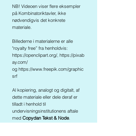
NB! Videoen viser flere eksempler
på Kombinatoriktavler, ikke
nødvendigvis det konkrete
materiale.
Billederne i materialerne er alle
"royalty free” fra henholdvis:
https://openclipart.org/, https://pixab
ay.com/
og https://www.freepik.com/graphic
srf
Al kopiering, analogt og digitalt, af
dette materiale eller dele deraf er
tilladt i henhold til
undervisningsinstitutionens aftale
med
Copydan Tekst & Node
.
Kopiering, der går ud over
begrænsningsreglerne i aftalen med