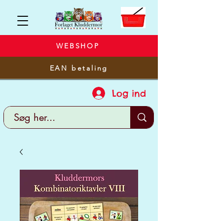
WEBSHOP
EAN betaling
Log ind