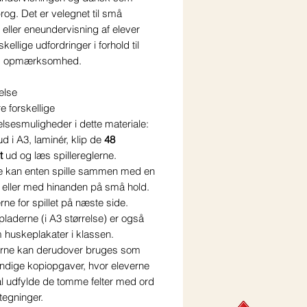
og. Det er velegnet til små
eller eneundervisning af elever
kellige udfordringer i forhold til
ig opmærksomhed.
else
re forskellige
lsesmuligheder i dette materiale:
ud i A3, laminér, klip de
48
t
ud og læs spillereglerne.
e kan enten spille sammen med en
 eller med hinanden på små hold.
rne for spillet på næste side.
epladerne (i A3 størrelse) er også
 huskeplakater i klassen.
rne kan derudover bruges som
ndige kopiopgaver, hvor eleverne
al udfylde de tomme felter med ord
 tegninger.