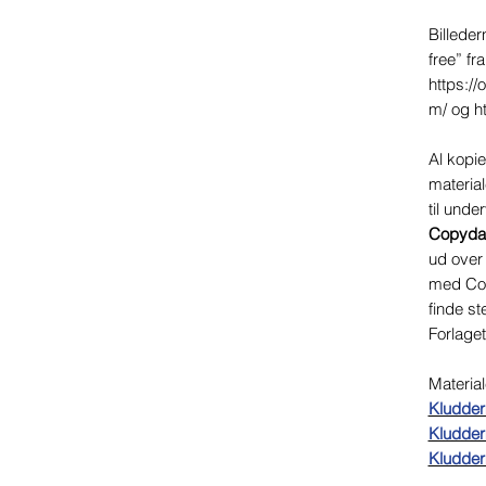
Billeder
free” fr
https://
m/ og h
Al kopie
materiale
til unde
Copyda
ud over
med Cop
finde st
Forlage
Material
Kludder
Kludder
Kludde