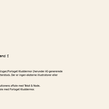
and I
ng Kryger/Forlaget Kluddermor (herunder AI-genererede
erstock. Der er ingen eksterne illustratorer eller
itutionens aftale med Tekst & Node.
tale med Forlaget Kluddermor.