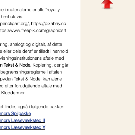
ne i materialerne er alle "royalty
a henholdvis:
openclipart.org/, https://pixabay.co
ttps://www.freepik.com/graphicsrf
ring, analogt og digitalt, af dette
 eller dele deraf er tilladt i henhold
rvisningsinstitutionens aftale med
n Tekst & Node
. Kopiering, der går
 begrænsningsreglerne i aftalen
ydan Tekst & Node, kan alene
ed efter forudgående aftale med
t Kluddermor.
et findes også i følgende pakker:
mors Spilpakke
mors Læseværksted II
rmors Læseværksted X