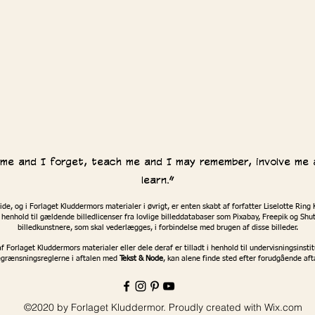
l me and I forget, teach me and I may remember, involve me 
learn.”
de, og i Forlaget Kluddermors materialer i øvrigt, er enten skabt af forfatter Liselotte Ri
 henhold til gældende billedlicenser fra lovlige billeddatabaser som Pixabay, Freepik og Shutt
billedkunstnere, som skal vederlægges, i forbindelse med brugen af disse billeder.
 af Forlaget Kluddermors materialer eller dele deraf er tilladt i henhold til undervisningsinst
begrænsningsreglerne i aftalen med
Tekst & Node
, kan alene finde sted efter forudgående af
©2020 by Forlaget Kluddermor. Proudly created with Wix.com