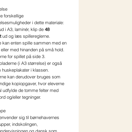
else
re forskellige
lsesmuligheder i dette materiale:
ud i A3, laminér, klip de
48
t
ud og læs spillereglerne.
e kan enten spille sammen med en
 eller med hinanden på små hold.
rne for spillet på side 3.
epladerne (i A3 størrelse) er også
 huskeplakater i klassen.
rne kan derudover bruges som
ndige kopiopgaver, hvor eleverne
al udfylde de tomme felter med
rd og/eller tegninger.
ppe
henvender sig til børnehavernes
upper, indskolingen,
undervisningen og dansk som