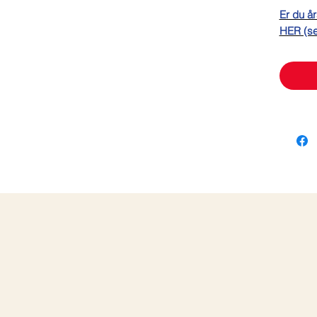
Er du år
HER (se 