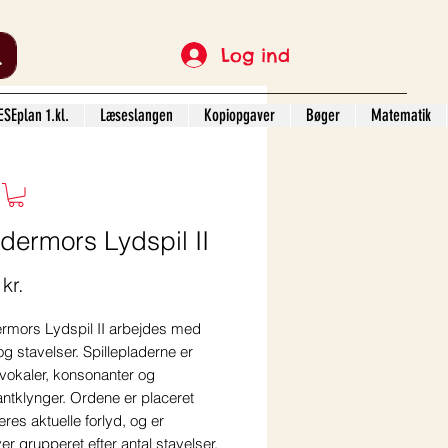
Log ind
SEplan 1.kl.
Læseslangen
Kopiopgaver
Bøger
Matematik
dermors Lydspil II
Pris
kr.
ermors Lydspil II arbejdes med
og stavelser. Spillepladerne er
 vokaler, konsonanter og
ntklynger. Ordene er placeret
res aktuelle forlyd, og er
r grupperet efter antal stavelser.