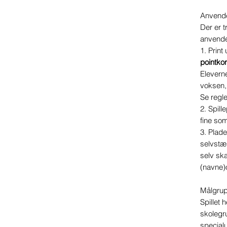
Anvend
Der er t
anvende
1.
Print 
pointkor
Elevern
voksen,
Se regle
2.
Spill
fine som
3.
Plade
selvstæ
selv sk
(navne)o
Målgru
Spillet 
skolegr
special