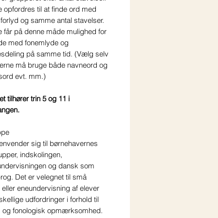
 opfordres til at finde ord med
orlyd og samme antal stavelser.
e får på denne måde mulighed for
jde med fonemlyde og
esdeling på samme tid. (Vælg selv
erne må bruge både navneord og
ord evt. mm.)
t tilhører trin 5 og 11 i
angen.
ppe
henvender sig til børnehavernes
upper, indskolingen,
undervisningen og dansk som
og. Det er velegnet til små
eller eneundervisning af elever
kellige udfordringer i forhold til
g og fonologisk opmærksomhed.