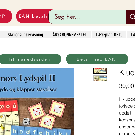
OP
EAN betaling
Stationsundervisning
ÅRSABONNEMENTET
LÆSEplan BHkl
LÆ
Til månedssiden
Betal med EAN
Klud
30,00 
I Kludd
forlyde 
opdelt i
konsona
under de
derudove