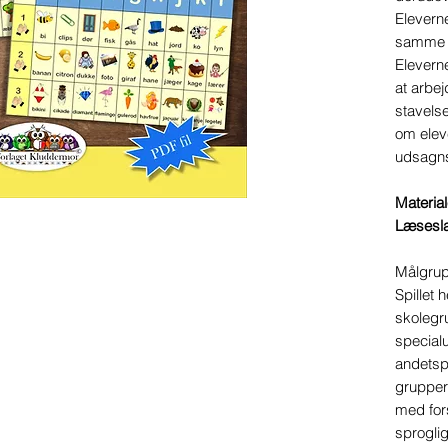
Eleverne
samme f
Elevern
at arbe
stavels
om elev
udsagns
Materiale
Læsesl
Målgru
Spillet 
skolegr
special
andetspr
grupper 
med fors
sprogli