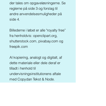
der tales om opgaveløsningerne. Se
reglerne på side 3 og forslag til
andre anvendelsesmuligheder på
side 4.
Billederne i løbet er alle "royalty free”
fra henholdvis: openclipart.org,
shutterstock.com, pixabay.com og
freepik.com
Al kopiering, analogt og digitalt, af
dette materiale eller dele deraf er
tilladt i henhold til
undervisningsinstitutionens aftale
med Copydan Tekst & Node.
Kopiering, der går ud over
begrænsningsreglerne i aftalen
med
Copydan Tekst & Node
, kan
alene finde sted efter forudgående