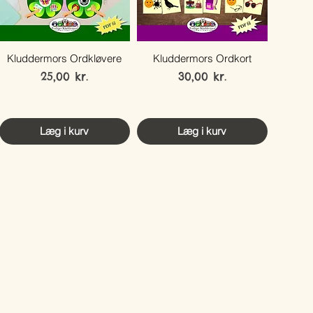
Kluddermors Ordkløvere
Kluddermors Ordkort
Pris
Pris
25,00 kr.
30,00 kr.
Læg i kurv
Læg i kurv