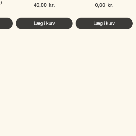
d
Pris
Pris
40,00 kr.
0,00 kr.
Læg i kurv
Læg i kurv