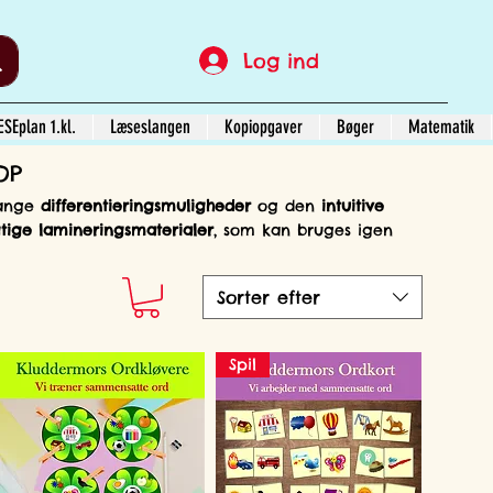
Log ind
SEplan 1.kl.
Læseslangen
Kopiopgaver
Bøger
Matematik
OP
ange
differentieringsmuligheder
og den
intuitive
ige lamineringsmaterialer
, som kan bruges igen
Sorter efter
Spil