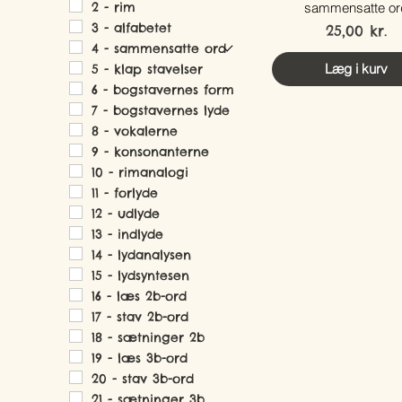
2 - rim
sammensatte or
3 - alfabetet
Pris
25,00 kr.
4 - sammensatte ord
Læg i kurv
5 - klap stavelser
6 - bogstavernes form
7 - bogstavernes lyde
8 - vokalerne
9 - konsonanterne
10 - rimanalogi
11 - forlyde
12 - udlyde
13 - indlyde
14 - lydanalysen
15 - lydsyntesen
16 - læs 2b-ord
17 - stav 2b-ord
18 - sætninger 2b
19 - læs 3b-ord
20 - stav 3b-ord
21 - sætninger 3b