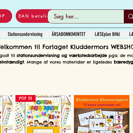
OP
EAN betaling
Stationsundervisning
ÅRSABONNEMENTET
LÆSEplan BHkl
LÆ
Velkommen til Forlaget Kluddermors WEBSH
godt til
stationsundervisning og værkstedsarbejde
pga. de m
elvstændigt
. Mange af vores materialer er ligeledes
bæredygt
PDF fil