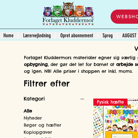
WEBSH
Home
Lærervejledning
Opret abonnement
Sprog
AUGUST
Forlaget Kluddermors materialer egner sig særlig 
opbygning
, der gør det let for barnet at
arbejde s
og igen. NB! Alle priser i shoppen er inkl. moms.
Filtrer efter
Kategori
Fysisk hæfte
Alle
Nyheder
Bøger og hæfter
Kopiopgaver