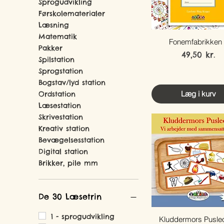
Sprogudvikling
Førskolematerialer
Læsning
Matematik
Fonemfabrikken
Pakker
Pris
49,50 kr.
Spilstation
Sprogstation
Bogstav/lyd station
Læg i kurv
Ordstation
Læsestation
Skrivestation
Kreativ station
Bevægelsesstation
Digital station
Brikker, pile mm
De 30 Læsetrin
1 - sprogudvikling
Kluddermors Pusleo