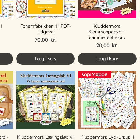
 1
Fonemfabrikken 1 i PDF-
Kluddermors
udgave
Klemmeopgaver -
sammensatte ord
Pris
70,00 kr.
Pris
20,00 kr.
Læg i kurv
Læg i kurv
Kopimappe
rd -
Kluddermors Læringsløb VI
Kluddermors Lydkursus II