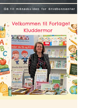
Gå til månedssiden for årsabonnenter
Velkommen til Forlaget
Kluddermor