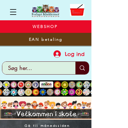
WEBSHOP
EAN betaling
Log ind
Gå til månedssiden