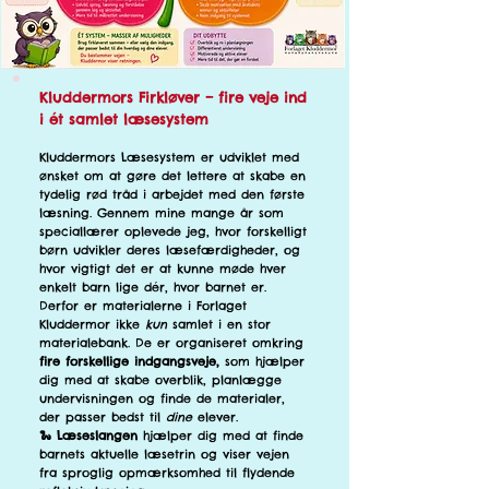
Kluddermors Firkløver – fire veje ind
i ét samlet læsesystem
​.
Kluddermors Læsesystem er udviklet med
ønsket om at gøre det lettere at skabe en
tydelig rød tråd i arbejdet med den første
læsning. Gennem mine mange år som
speciallærer oplevede jeg, hvor forskelligt
børn udvikler deres læsefærdigheder, og
hvor vigtigt det er at kunne møde hver
enkelt barn lige dér, hvor barnet er.
Derfor er materialerne i Forlaget
Kluddermor ikke
kun
samlet i en stor
materialebank. De er organiseret omkring
fire forskellige indgangsveje,
som hjælper
dig med at skabe overblik, planlægge
undervisningen og finde de materialer,
der passer bedst til
dine
elever.
🐍 Læseslangen
hjælper dig med at finde
barnets aktuelle læsetrin og viser vejen
fra sproglig opmærksomhed til flydende