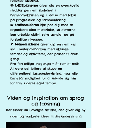
refleksiv læsning.
📚 LÆSEplanerne
giver dig en overskuelig
struktur gennem skoleåret i
børnehaveklassen og 1. klasse med fokus
på progression og sammenhæng.
🧩 Stationssiderne
hjælper dig med at
organisere dine materialer, så eleverne
kan arbejde aktivt, selvstændigt og på
forskellige niveauer.
🍂 Månedssiderne
giver dig en nem vej
ind i materialebanken med aktuelle
temaer og aktiviteter, der passer til årets
gang.
Fire forskellige indgange – ét samlet mål:
At gøre det lettere at skabe en
differentieret læseundervisning, hvor alle
børn får mulighed for at udvikle sig trin
for trin, i deres eget tempo.
Viden og inspiration om sprog
og læsning
Her finder du udvalgte artikler, der giver dig ny
viden og konkrete idéer til din undervisning